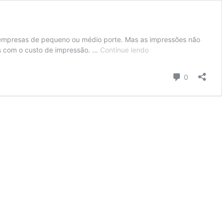
m empresas de pequeno ou médio porte. Mas as impressões não
Aprenda
zos com o custo de impressão. …
Continue lendo
como
calcular
Comentári
0
o
custo
de
impressão
da
sua
empresa