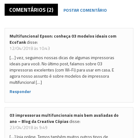
COMENTÁRIOS (2)
POSTAR COMENTÁRIO
Multifuncional Epson: conheça 03 modelos ideais com
EcoTank
disse:
12/04/2018 às 10:43
[…] vez, seguimos nossas dicas de algumas impressoras
ideais para você. No último post, falamos sobre 03
impressoras excelentes (com Wi-Fi) para usar em casa. E
agora nosso assunto é sobre modelos de impressora
multifuncional […]
Responder
03 impressoras multifuncionais mais bem avaliadas do
ano – Blog da Creative Cópias
disse:
23/04/2018 às 9:49
[…] loja online. Temos também muitos outros tipos de