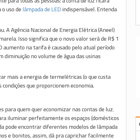
 para todas as pessoas: a conta de luz ficará
a o uso de
lâmpada de LED
indispensável. Entenda
ou. A Agência Nacional de Energia Elétrica (Aneel)
arela. Isso significa que o novo valor será de R$ 1
O aumento na tarifa é causado pelo atual período
am diminuição no volume de água das usinas
zar mais a energia de termelétricas (o que custa
as condições que proporcionem economia.
s para quem quer economizar nas contas de luz.
ara iluminar perfeitamente os espaços (domésticos
inda pode encontrar diferentes modelos de lâmpada
os e bonitos, assim, dá pra caprichar facilmente