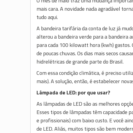
O mês de maio traz uma mudança importante
mais cara. A novidade nada agradável torn
tudo aqui.
A bandeira tarifária da conta de luz já mud
alterou a bandeira verde para a bandeira am
para cada 100 kilowatt hora (kwh) gastos. 
de poucas chuvas. Os dias mais secos caus
hidrelétricas de grande parte do Brasil.
Com essa condição climática, é preciso utili
mais). A solução, então, é estabelecer nov
Lâmpada de LED: por que usar?
As lâmpadas de LED são as melhores opçõe
Esses tipos de lâmpadas têm capacidade p
e profissionais) com baixo custo. E você a
de LED. Aliás, muitos tipos são bem modern