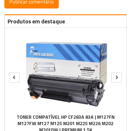
Produtos em destaque
TONER COMPATÍVEL HP CF283A 83A | M127FN
M127FW M127 M125 M201 M225 M226 M202
M201DW | PREMIUM 1.5K