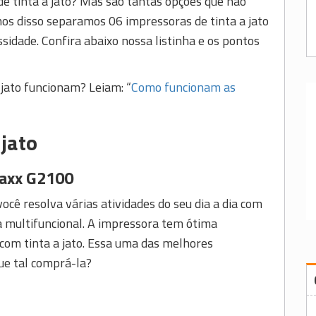
de tinta a jato? Mas são tantas opções que não
os disso separamos 06 impressoras de tinta a jato
sidade. Confira abaixo nossa listinha e os pontos
 jato funcionam? Leiam: “
Como funcionam as
 jato
axx G2100
ocê resolva várias atividades do seu dia a dia com
 multifuncional. A impressora tem ótima
a com tinta a jato. Essa uma das melhores
ue tal comprá-la?