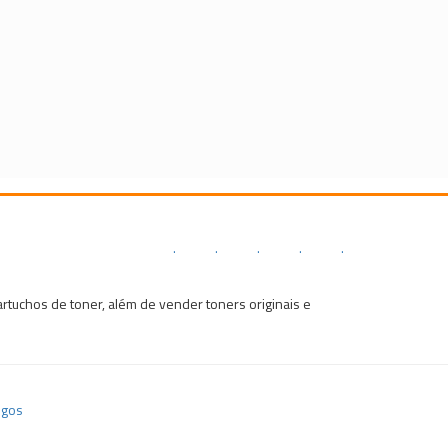
.
.
.
.
.
tuchos de toner, além de vender toners originais e
igos