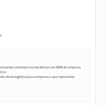
O
presentar seminário escolar,técnico em ADM de empresa
órico
usto desta logística para a empresa o que representa