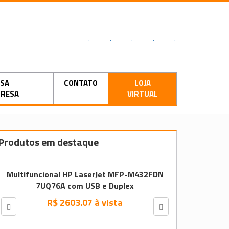
.
.
.
.
.
SA
CONTATO
LOJA
RESA
VIRTUAL
Produtos em destaque
Multifuncional HP LaserJet MFP-M432FDN
7UQ76A com USB e Duplex
R$ 2603.07 à vista