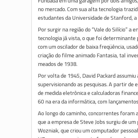
Fundada em uma garagem por dois amigos,
no mercado. Com sua alta tecnologia trazi
estudantes da Universidade de Stanford, a H
Por surgir na região do “Vale do Silício” a
tecnologia já vista, o que foi determinan
com um oscilador de baixa freqüência, usad
criação do filme animado Fantasia, tal inve
meados de 1938.
Por volta de 1945, David Packard assumiu 
supervisionando as pesquisas. A partir de
de medida eletrônica e calculadoras finance
60 na era da informática, com lançamento
Ao longo do caminho, concorrentes foram 
que a empresa de Steve Jobs surgiu de um
Wozniak, que criou um computador pessoal