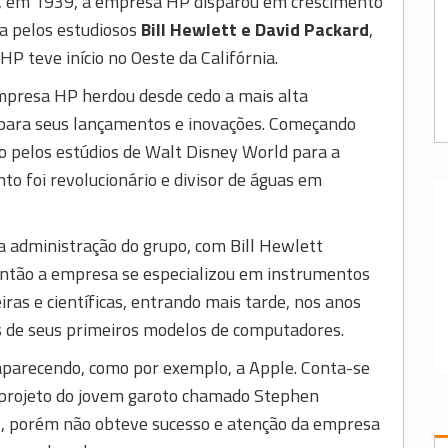
 em 1939, a empresa HP disparou em crescimento
da pelos estudiosos
Bill Hewlett e David Packard
,
P teve início no Oeste da Califórnia.
 empresa HP herdou desde cedo a mais alta
te para seus lançamentos e inovações. Começando
o pelos estúdios de Walt Disney World para a
nto foi revolucionário e divisor de águas em
a administração do grupo, com Bill Hewlett
 então a empresa se especializou em instrumentos
iras e científicas, entrando mais tarde, nos anos
s de seus primeiros modelos de computadores.
aparecendo, como por exemplo, a Apple. Conta-se
 projeto do jovem garoto chamado Stephen
, porém não obteve sucesso e atenção da empresa