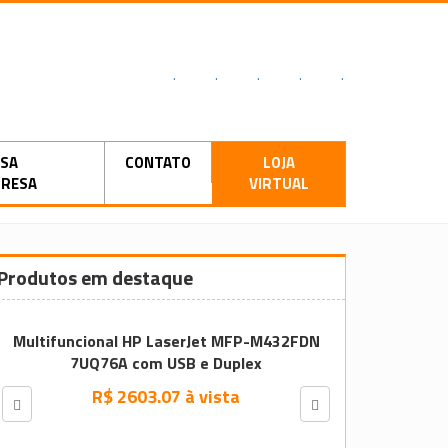
.
.
.
.
.
SA
CONTATO
LOJA
RESA
VIRTUAL
Produtos em destaque
Multifuncional HP LaserJet MFP-M432FDN
7UQ76A com USB e Duplex
R$ 2603.07 à vista