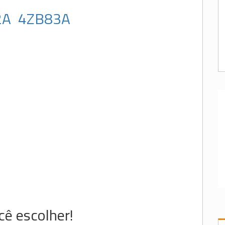
2A
4ZB83A
ê escolher!