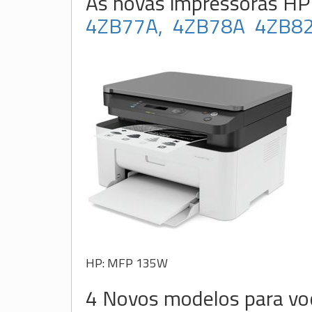
As novas impressoras HP
4ZB77A,
4ZB78A
4ZB8
HP: MFP 135W
4 Novos modelos para voc