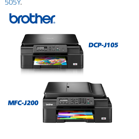
505Y
.