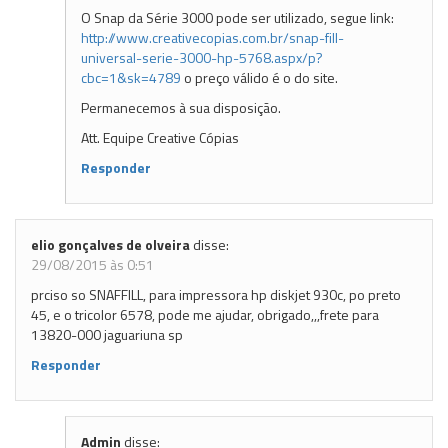
O Snap da Série 3000 pode ser utilizado, segue link:
http://www.creativecopias.com.br/snap-fill-
universal-serie-3000-hp-5768.aspx/p?
cbc=1&sk=4789
o preço válido é o do site.
Permanecemos à sua disposição.
Att. Equipe Creative Cópias
Responder
elio gonçalves de olveira
disse:
29/08/2015 às 0:51
prciso so SNAFFILL, para impressora hp diskjet 930c, po preto
45, e o tricolor 6578, pode me ajudar, obrigado,,,frete para
13820-000 jaguariuna sp
Responder
Admin
disse: