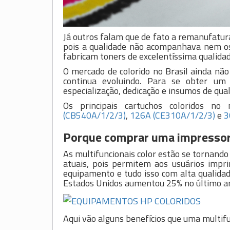
Já outros falam que de fato a remanufatura 
pois a qualidade não acompanhava nem os
fabricam toners de excelentíssima qualidad
O mercado de colorido no Brasil ainda nã
continua evoluindo. Para se obter um 
especialização, dedicação e insumos de qual
Os principais cartuchos coloridos 
(CB540A/1/2/3)
,
126A (CE310A/1/2/3)
e
3
Porque comprar uma impressor
As multifuncionais color estão se tornand
atuais, pois permitem aos usuários imprim
equipamento e tudo isso com alta qualidad
Estados Unidos aumentou 25% no último a
Aqui vão alguns benefícios que uma multifun