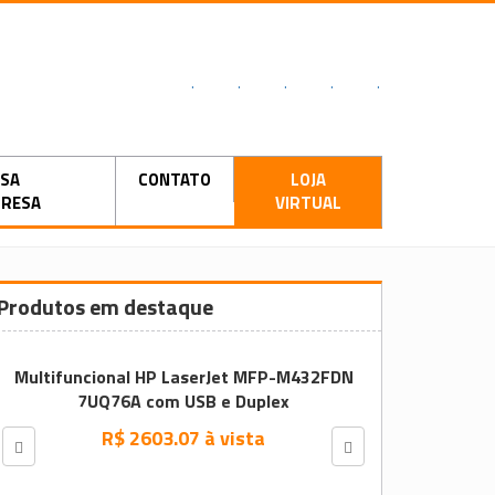
.
.
.
.
.
SA
CONTATO
LOJA
RESA
VIRTUAL
Produtos em destaque
Multifuncional HP LaserJet MFP-M432FDN
7UQ76A com USB e Duplex
R$ 2603.07 à vista