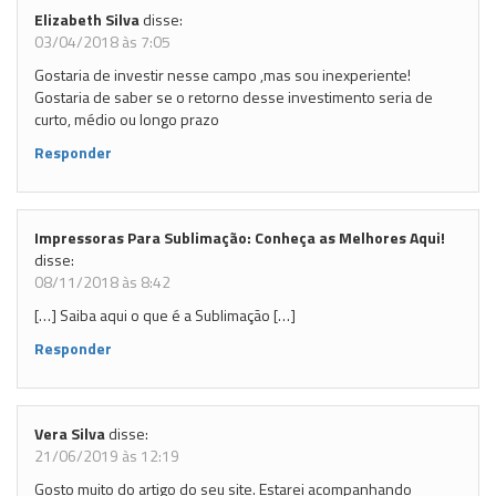
Elizabeth Silva
disse:
03/04/2018 às 7:05
Gostaria de investir nesse campo ,mas sou inexperiente!
Gostaria de saber se o retorno desse investimento seria de
curto, médio ou longo prazo
Responder
Impressoras Para Sublimação: Conheça as Melhores Aqui!
disse:
08/11/2018 às 8:42
[…] Saiba aqui o que é a Sublimação […]
Responder
Vera Silva
disse:
21/06/2019 às 12:19
Gosto muito do artigo do seu site. Estarei acompanhando