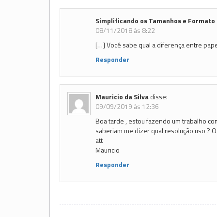
Simplificando os Tamanhos e Formato d
08/11/2018 às 8:22
[…] Você sabe qual a diferença entre papel
Responder
Mauricio da Silva
disse:
09/09/2019 às 12:36
Boa tarde , estou fazendo um trabalho co
saberiam me dizer qual resolução uso ? O 
att
Mauricio
Responder