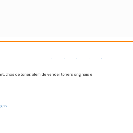
.
.
.
.
.
tuchos de toner, além de vender toners originais e
igos