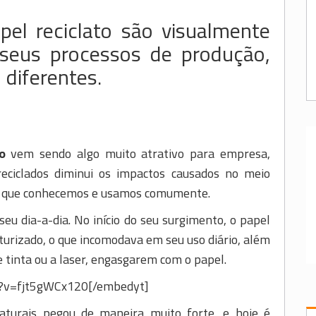
pel reciclato são visualmente
 seus processos de produção,
 diferentes.
o
vem sendo algo muito atrativo para empresa,
 reciclados diminui os impactos causados no meio
o que conhecemos e usamos comumente.
eu dia-a-dia. No início do seu surgimento, o papel
xturizado, o que incomodava em seu uso diário, além
de tinta ou a laser, engasgarem com o papel.
h?v=fjt5gWCx120[/embedyt]
aturais pegou de maneira muito forte, e hoje é