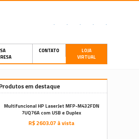
.
.
.
.
.
SA
CONTATO
LOJA
RESA
VIRTUAL
Produtos em destaque
Multifuncional HP LaserJet MFP-M432FDN
7UQ76A com USB e Duplex
R$ 2603.07 à vista