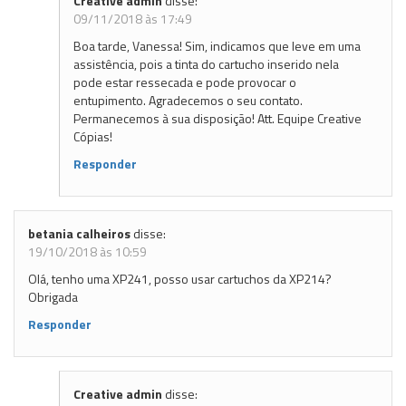
Creative admin
disse:
09/11/2018 às 17:49
Boa tarde, Vanessa! Sim, indicamos que leve em uma
assistência, pois a tinta do cartucho inserido nela
pode estar ressecada e pode provocar o
entupimento. Agradecemos o seu contato.
Permanecemos à sua disposição! Att. Equipe Creative
Cópias!
Responder
betania calheiros
disse:
19/10/2018 às 10:59
Olá, tenho uma XP241, posso usar cartuchos da XP214?
Obrigada
Responder
Creative admin
disse: