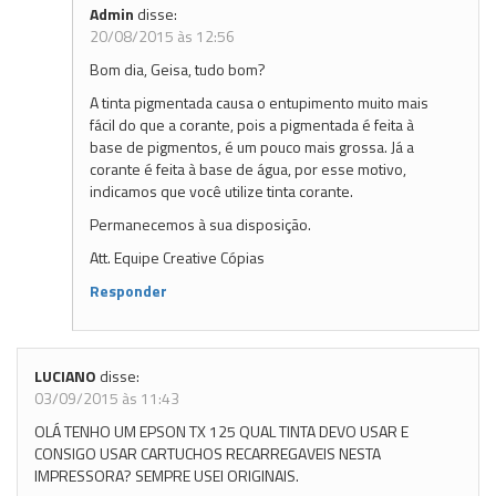
Admin
disse:
20/08/2015 às 12:56
Bom dia, Geisa, tudo bom?
A tinta pigmentada causa o entupimento muito mais
fácil do que a corante, pois a pigmentada é feita à
base de pigmentos, é um pouco mais grossa. Já a
corante é feita à base de água, por esse motivo,
indicamos que você utilize tinta corante.
Permanecemos à sua disposição.
Att. Equipe Creative Cópias
Responder
LUCIANO
disse:
03/09/2015 às 11:43
OLÁ TENHO UM EPSON TX 125 QUAL TINTA DEVO USAR E
CONSIGO USAR CARTUCHOS RECARREGAVEIS NESTA
IMPRESSORA? SEMPRE USEI ORIGINAIS.