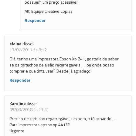
possuem um preço acessível!
Att. Equipe Creative Cópias
Responder
elaine
disse:
13/07/2017 às 8:12
Olá, tenho uma impressora Epson Xp 241, gostaria de saber
se os cartuchos dela são recarregaveis …. ou onde posso
comprar e que tinta usar? Desde já agradeço!
Responder
Karoline
disse:
05/03/2018 às 11:31
Preciso de cartucho regarregável, um bom, n tô achando…
Para impressora epson xp 441??
Urgente